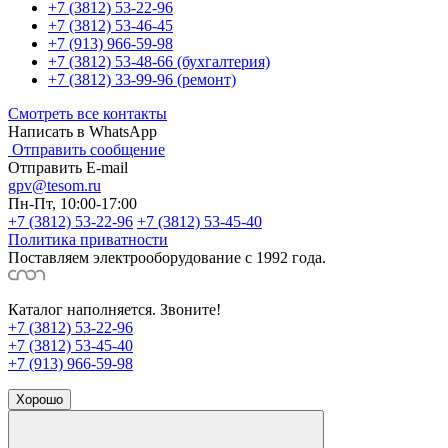
+7 (3812) 53-22-96
+7 (3812) 53-46-45
+7 (913) 966-59-98
+7 (3812) 53-48-66 (бухгалтерия)
+7 (3812) 33-99-96 (ремонт)
Смотреть все контакты
Написать в WhatsApp
Отправить сообщение
Отправить E-mail
gpv@tesom.ru
Пн-Пт, 10:00-17:00
+7 (3812) 53-22-96
+7 (3812) 53-45-40
Политика приватности
Поставляем электрооборудование с 1992 года.
Каталог наполняется. Звоните!
+7 (3812) 53-22-96
+7 (3812) 53-45-40
+7 (913) 966-59-98
Хорошо