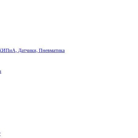
КИПиА, Датчики, Пневматика
ы
т